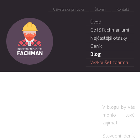
Uživatelská příručka
Školení
Kontakt
Úvod
Co IS Fachman umí
Nejčastější otázky
Ceník
Blog
Vyzkoušet zdarma
V blogu by Vás
mohlo také
zajímat:
Stavební deník